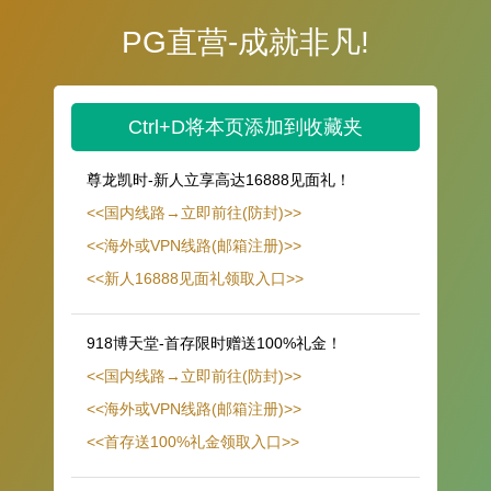
PG直营-成就非凡!
Ctrl+D将本页添加到收藏夹
尊龙凯时-新人立享高达16888见面礼！
<<国内线路→立即前往(防封)>>
<<海外或VPN线路(邮箱注册)>>
<<新人16888见面礼领取入口>>
918博天堂-首存限时赠送100%礼金！
<<国内线路→立即前往(防封)>>
<<海外或VPN线路(邮箱注册)>>
<<首存送100%礼金领取入口>>